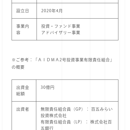
設立日
2020年4月
事業内
投資・ファンド事業
容
アドバイザリー事業
※ご参考：「ＡＩＤＭＡ2号投資事業有限責任組合」
の概要
出資金
30億円
総額
出資者
無限責任組合員（GP）： 百五みらい
投資株式会社
有限責任組合員（LP）： 株式会社百
五銀行